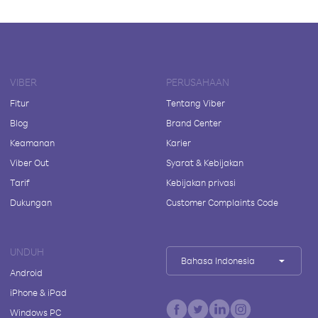
VIBER
PERUSAHAAN
Fitur
Tentang Viber
Blog
Brand Center
Keamanan
Karier
Viber Out
Syarat & Kebijakan
Tarif
Kebijakan privasi
Dukungan
Customer Complaints Code
UNDUH
Bahasa Indonesia
Android
iPhone & iPad
Windows PC