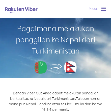
Masuk
Togg
navig
Bagaimana melakukan
panggilan ke Nepal dari
Turkimenistan
Dengan Viber Out Anda dapat melakukan panggilan
berkualitas ke Nepal dari Turkimenistan.
Telepon nomor
mana pun Nepal - landline atau seluler! - mulai dari hanya
16.5 ¢ per menit.