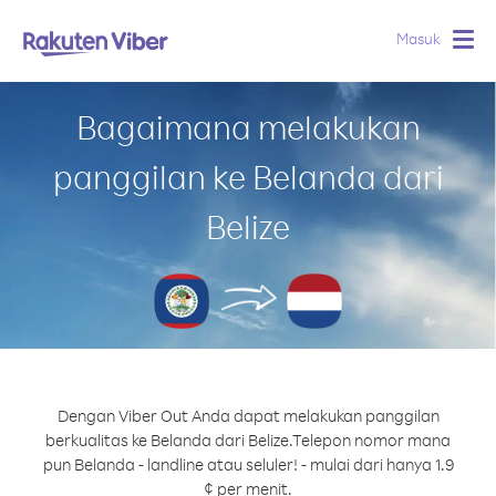
Masuk
Togg
navig
Bagaimana melakukan
panggilan ke Belanda dari
Belize
Dengan Viber Out Anda dapat melakukan panggilan
berkualitas ke Belanda dari Belize.
Telepon nomor mana
pun Belanda - landline atau seluler! - mulai dari hanya 1.9
¢ per menit.