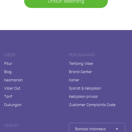
Unduh sekarang
VIBER
PERUSAHAAN
Fitur
Tentang Viber
Blog
Brand Center
Keamanan
Karier
Viber Out
Syarat & Kebijakan
Tarif
Kebijakan privasi
Dukungan
Customer Complaints Code
UNDUH
Bahasa Indonesia