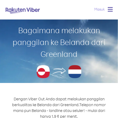
Masuk
Togg
navig
Bagaimana melakukan
panggilan ke Belanda dari
Greenland
Dengan Viber Out Anda dapat melakukan panggilan
berkualitas ke Belanda dari Greenland.
Telepon nomor
mana pun Belanda - landline atau seluler! - mulai dari
hanya 1.9 ¢ per menit.