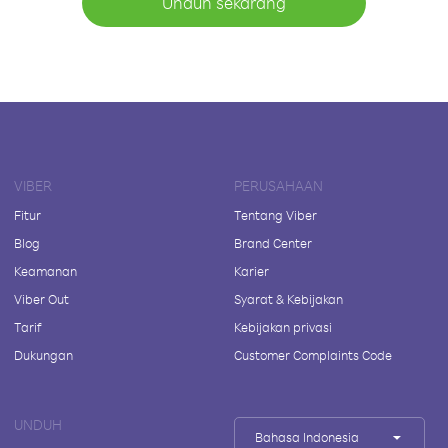
Unduh sekarang
VIBER
PERUSAHAAN
Fitur
Tentang Viber
Blog
Brand Center
Keamanan
Karier
Viber Out
Syarat & Kebijakan
Tarif
Kebijakan privasi
Dukungan
Customer Complaints Code
UNDUH
Bahasa Indonesia