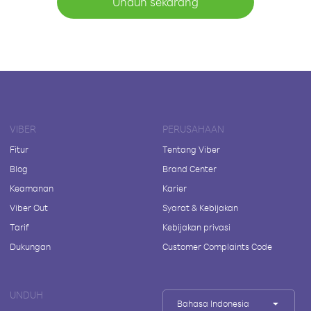
Unduh sekarang
VIBER
PERUSAHAAN
Fitur
Tentang Viber
Blog
Brand Center
Keamanan
Karier
Viber Out
Syarat & Kebijakan
Tarif
Kebijakan privasi
Dukungan
Customer Complaints Code
UNDUH
Bahasa Indonesia