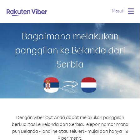
Masuk
Togg
navig
Bagaimana melakukan
panggilan ke Belanda dari
Serbia
Dengan Viber Out Anda dapat melakukan panggilan
berkualitas ke Belanda dari Serbia.
Telepon nomor mana
pun Belanda - landline atau seluler! - mulai dari hanya 1.9
¢ per menit.