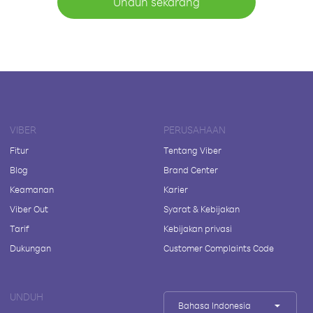
Unduh sekarang
VIBER
PERUSAHAAN
Fitur
Tentang Viber
Blog
Brand Center
Keamanan
Karier
Viber Out
Syarat & Kebijakan
Tarif
Kebijakan privasi
Dukungan
Customer Complaints Code
UNDUH
Bahasa Indonesia