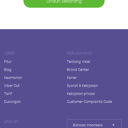
Unduh sekarang
VIBER
PERUSAHAAN
Fitur
Tentang Viber
Blog
Brand Center
Keamanan
Karier
Viber Out
Syarat & Kebijakan
Tarif
Kebijakan privasi
Dukungan
Customer Complaints Code
UNDUH
Bahasa Indonesia