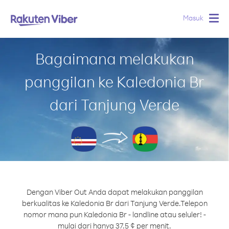
Masuk
Togg
navig
Bagaimana melakukan
panggilan ke Kaledonia Br
dari Tanjung Verde
Dengan Viber Out Anda dapat melakukan panggilan
berkualitas ke Kaledonia Br dari Tanjung Verde.
Telepon
nomor mana pun Kaledonia Br - landline atau seluler! -
mulai dari hanya 37.5 ¢ per menit.