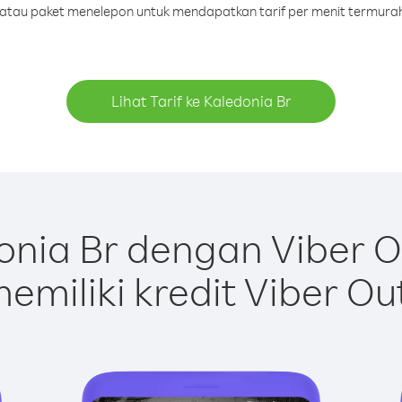
t atau paket menelepon untuk mendapatkan tarif per menit termurah
Lihat Tarif ke Kaledonia Br
nia Br dengan Viber 
emiliki kredit Viber Ou