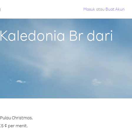
g
Masuk
atau
Buat Akun
aledonia Br dari
 Pulau Christmas.
.5 ¢ per menit.