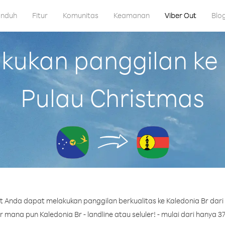
nduh
Fitur
Komunitas
Keamanan
Viber Out
Blo
ukan panggilan ke K
Pulau Christmas
 Anda dapat melakukan panggilan berkualitas ke Kaledonia Br dari
mana pun Kaledonia Br - landline atau seluler! - mulai dari hanya 37