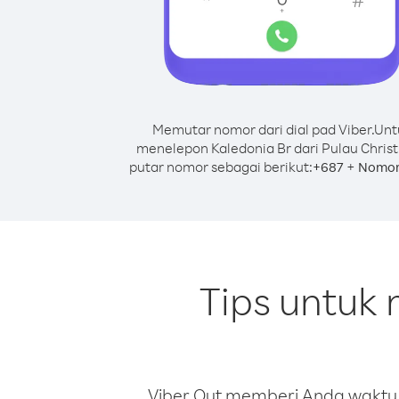
Memutar nomor dari dial pad Viber.
Unt
menelepon Kaledonia Br dari Pulau Chris
putar nomor sebagai berikut:
+
+
687
Nomor
Tips untuk 
Viber Out memberi Anda waktu m