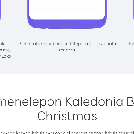
uk
Pilih kontak di Viber dan telepon dari layar info
Pi
tmas,
mereka
 Lokal
menelepon Kaledonia B
Christmas
enelepon lebih banyak dengan biaya lebih murah.