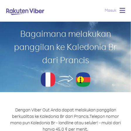
Masuk
Togg
navig
Bagaimana melakukan
panggilan ke Kaledonia Br
dari Prancis
Dengan Viber Out Anda dapat melakukan panggilan
berkualitas ke Kaledonia Br dari Prancis.
Telepon nomor
mana pun Kaledonia Br - landline atau seluler! - mulai dari
hanya 45.0 ¢ per menit.