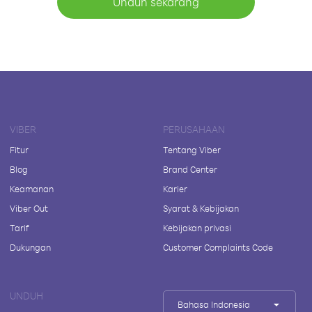
Unduh sekarang
VIBER
PERUSAHAAN
Fitur
Tentang Viber
Blog
Brand Center
Keamanan
Karier
Viber Out
Syarat & Kebijakan
Tarif
Kebijakan privasi
Dukungan
Customer Complaints Code
UNDUH
Bahasa Indonesia