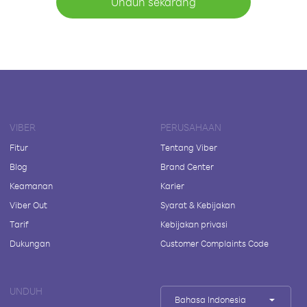
Unduh sekarang
VIBER
PERUSAHAAN
Fitur
Tentang Viber
Blog
Brand Center
Keamanan
Karier
Viber Out
Syarat & Kebijakan
Tarif
Kebijakan privasi
Dukungan
Customer Complaints Code
UNDUH
Bahasa Indonesia