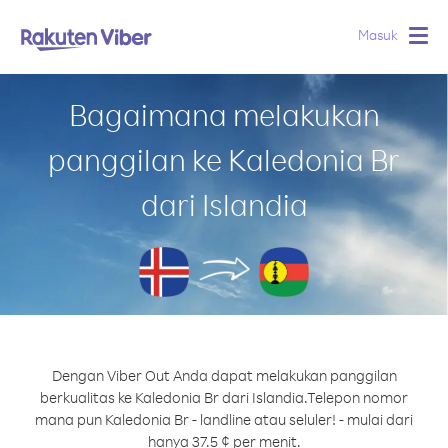
Masuk
Togg
navig
Bagaimana melakukan
panggilan ke Kaledonia Br
dari Islandia
Dengan Viber Out Anda dapat melakukan panggilan
berkualitas ke Kaledonia Br dari Islandia.
Telepon nomor
mana pun Kaledonia Br - landline atau seluler! - mulai dari
hanya 37.5 ¢ per menit.