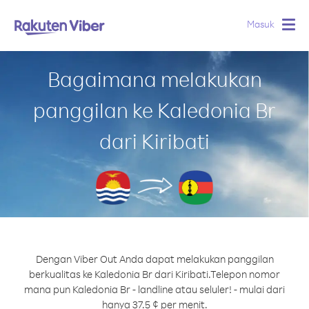
Masuk
Togg
navig
Bagaimana melakukan
panggilan ke Kaledonia Br
dari Kiribati
Dengan Viber Out Anda dapat melakukan panggilan
berkualitas ke Kaledonia Br dari Kiribati.
Telepon nomor
mana pun Kaledonia Br - landline atau seluler! - mulai dari
hanya 37.5 ¢ per menit.