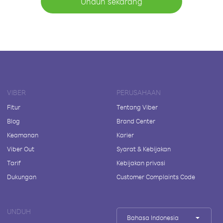
Unduh sekarang
VIBER
PERUSAHAAN
Fitur
Tentang Viber
Blog
Brand Center
Keamanan
Karier
Viber Out
Syarat & Kebijakan
Tarif
Kebijakan privasi
Dukungan
Customer Complaints Code
UNDUH
Bahasa Indonesia