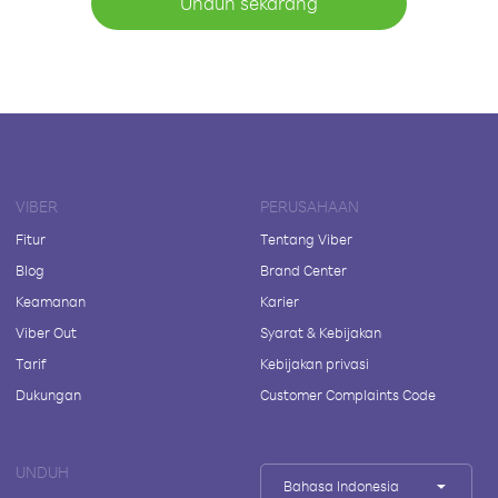
Unduh sekarang
VIBER
PERUSAHAAN
Fitur
Tentang Viber
Blog
Brand Center
Keamanan
Karier
Viber Out
Syarat & Kebijakan
Tarif
Kebijakan privasi
Dukungan
Customer Complaints Code
UNDUH
Bahasa Indonesia