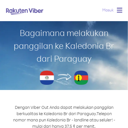
Masuk
Togg
navig
Bagaimana melakukan
panggilan ke Kaledonia Br
dari Paraguay
Dengan Viber Out Anda dapat melakukan panggilan
berkualitas ke Kaledonia Br dari Paraguay.
Telepon
nomor mana pun Kaledonia Br - landline atau seluler! -
mulai dari hanya 37.5 ¢ per menit.