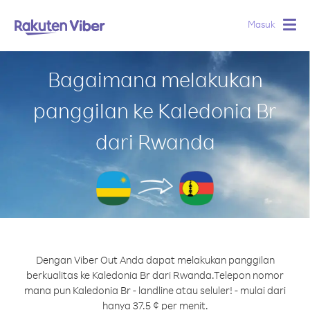
Masuk
Togg
navig
Bagaimana melakukan
panggilan ke Kaledonia Br
dari Rwanda
Dengan Viber Out Anda dapat melakukan panggilan
berkualitas ke Kaledonia Br dari Rwanda.
Telepon nomor
mana pun Kaledonia Br - landline atau seluler! - mulai dari
hanya 37.5 ¢ per menit.