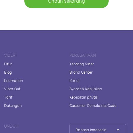
Unduh sekarang
VIBER
PERUSAHAAN
Fitur
Tentang Viber
Blog
Brand Center
Keamanan
Karier
Viber Out
Syarat & Kebijakan
Tarif
Kebijakan privasi
Dukungan
Customer Complaints Code
UNDUH
Bahasa Indonesia