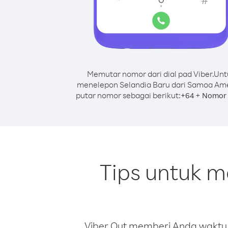
Memutar nomor dari dial pad Viber.
Unt
menelepon Selandia Baru dari Samoa Ame
putar nomor sebagai berikut:
+
+
64
Nomor 
Tips untuk 
Viber Out memberi Anda waktu m