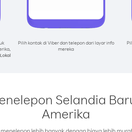
uk
Pilih kontak di Viber dan telepon dari layar info
Pi
rika,
mereka
Lokal
menelepon Selandia Bar
Amerika
enelepon lebih banyak dengan biaya lebih murah.