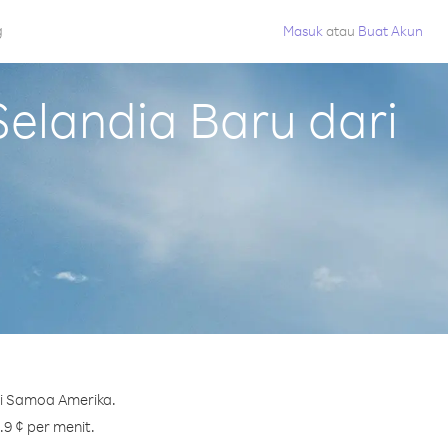
g
Masuk
atau
Buat Akun
elandia Baru dari
ri Samoa Amerika.
.9 ¢ per menit.