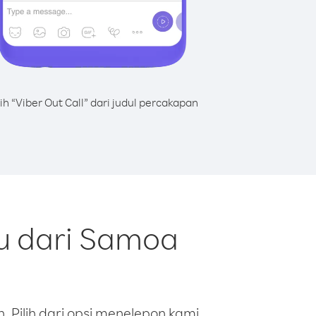
lih “Viber Out Call” dari judul percakapan
u dari Samoa
 Pilih dari opsi menelepon kami