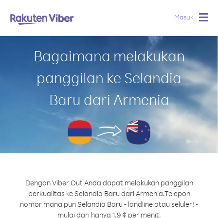
Masuk
Togg
navig
Bagaimana melakukan
panggilan ke Selandia
Baru dari Armenia
Dengan Viber Out Anda dapat melakukan panggilan
berkualitas ke Selandia Baru dari Armenia.
Telepon
nomor mana pun Selandia Baru - landline atau seluler! -
mulai dari hanya 1.9 ¢ per menit.