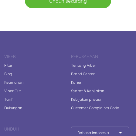
Unduh sekarang
VIBER
PERUSAHAAN
Fitur
Tentang Viber
Blog
Brand Center
Keamanan
Karier
Viber Out
Syarat & Kebijakan
Tarif
Kebijakan privasi
Dukungan
Customer Complaints Code
UNDUH
Bahasa Indonesia