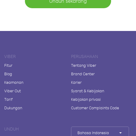
Unduh sekarang
VIBER
PERUSAHAAN
Fitur
Tentang Viber
Blog
Brand Center
Keamanan
Karier
Viber Out
Syarat & Kebijakan
Tarif
Kebijakan privasi
Dukungan
Customer Complaints Code
UNDUH
Bahasa Indonesia