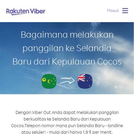
Masuk
Togg
navig
Bagaimana melakukan
panggilan ke Selandia
Baru dari Kepulauan Cocos
Dengan Viber Out Anda dapat melakukan panggilan
berkualitas ke Selandia Baru dari Kepulauan
Cocos.
Telepon nomor mana pun Selandia Baru - landline
atau seluler! - mulai dari hanya 1.9 ¢ per menit.