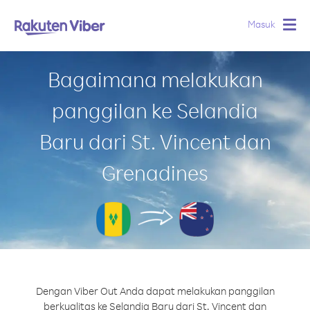
Masuk
Togg
navig
Bagaimana melakukan
panggilan ke Selandia
Baru dari St. Vincent dan
Grenadines
Dengan Viber Out Anda dapat melakukan panggilan
berkualitas ke Selandia Baru dari St. Vincent dan