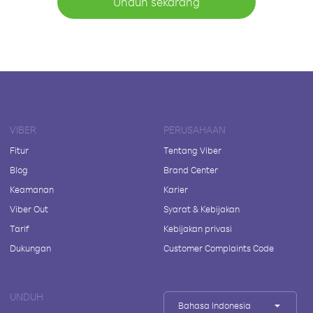
Unduh sekarang
VIBER
PERUSAHAAN
Fitur
Tentang Viber
Blog
Brand Center
Keamanan
Karier
Viber Out
Syarat & Kebijakan
Tarif
Kebijakan privasi
Dukungan
Customer Complaints Code
UNDUH
Bahasa Indonesia