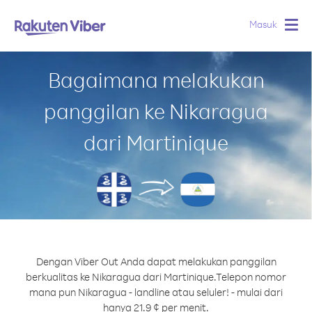
Masuk
Togg
navig
Bagaimana melakukan
panggilan ke Nikaragua
dari Martinique
Dengan Viber Out Anda dapat melakukan panggilan
berkualitas ke Nikaragua dari Martinique.
Telepon nomor
mana pun Nikaragua - landline atau seluler! - mulai dari
hanya 21.9 ¢ per menit.