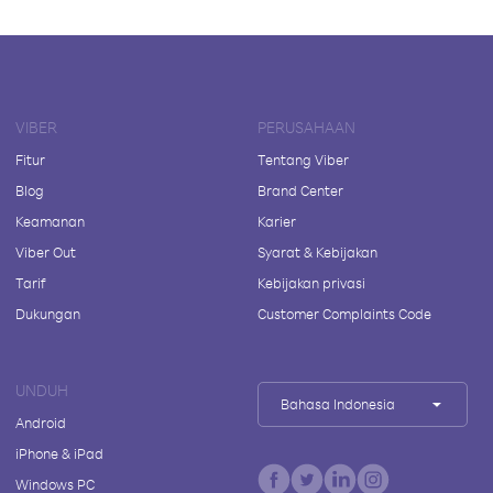
VIBER
PERUSAHAAN
Fitur
Tentang Viber
Blog
Brand Center
Keamanan
Karier
Viber Out
Syarat & Kebijakan
Tarif
Kebijakan privasi
Dukungan
Customer Complaints Code
UNDUH
Bahasa Indonesia
Android
iPhone & iPad
Windows PC