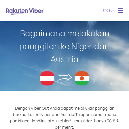
Masuk
Togg
navig
Bagaimana melakukan
panggilan ke Niger dari
Austria
Dengan Viber Out Anda dapat melakukan panggilan
berkualitas ke Niger dari Austria.
Telepon nomor mana
pun Niger - landline atau seluler! - mulai dari hanya 58.8 ¢
per menit.