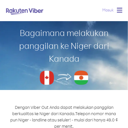
Masuk
Togg
navig
Bagaimana melakukan
panggilan ke Niger dari
Kanada
Dengan Viber Out Anda dapat melakukan panggilan
berkualitas ke Niger dari Kanada.
Telepon nomor mana
pun Niger - landline atau seluler! - mulai dari hanya 49.0 ¢
per menit.