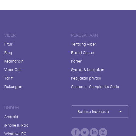
VIBER
PERUSAHAAN
Fitur
Tentang Viber
Blog
Brand Center
Keamanan
Karier
Viber Out
Syarat & Kebijakan
Tarif
Kebijakan privasi
Dukungan
Customer Complaints Code
UNDUH
Bahasa Indonesia
Android
iPhone & iPad
Windows PC