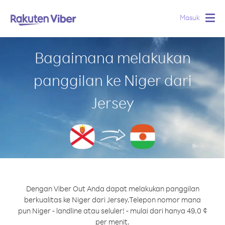
Masuk
Togg
navig
Bagaimana melakukan
panggilan ke Niger dari
Jersey
Dengan Viber Out Anda dapat melakukan panggilan
berkualitas ke Niger dari Jersey.
Telepon nomor mana
pun Niger - landline atau seluler! - mulai dari hanya 49.0 ¢
per menit.