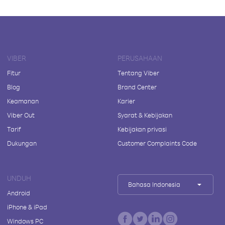
VIBER
PERUSAHAAN
Fitur
Tentang Viber
Blog
Brand Center
Keamanan
Karier
Viber Out
Syarat & Kebijakan
Tarif
Kebijakan privasi
Dukungan
Customer Complaints Code
UNDUH
Bahasa Indonesia
Android
iPhone & iPad
Windows PC