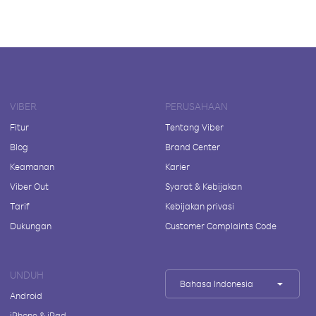
VIBER
PERUSAHAAN
Fitur
Tentang Viber
Blog
Brand Center
Keamanan
Karier
Viber Out
Syarat & Kebijakan
Tarif
Kebijakan privasi
Dukungan
Customer Complaints Code
UNDUH
Bahasa Indonesia
Android
iPhone & iPad