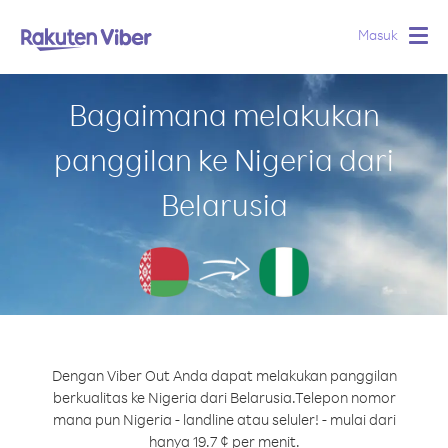
Masuk
Togg
navig
Bagaimana melakukan
panggilan ke Nigeria dari
Belarusia
Dengan Viber Out Anda dapat melakukan panggilan
berkualitas ke Nigeria dari Belarusia.
Telepon nomor
mana pun Nigeria - landline atau seluler! - mulai dari
hanya 19.7 ¢ per menit.