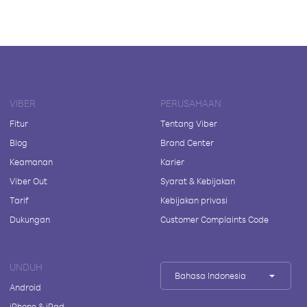
VIBER
PERUSAHAAN
Fitur
Tentang Viber
Blog
Brand Center
Keamanan
Karier
Viber Out
Syarat & Kebijakan
Tarif
Kebijakan privasi
Dukungan
Customer Complaints Code
UNDUH
Bahasa Indonesia
Android
iPhone & iPad