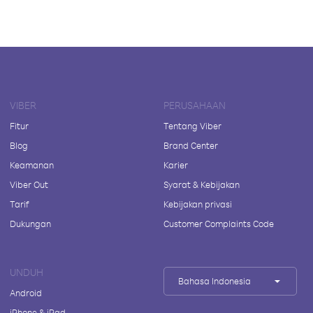
VIBER
PERUSAHAAN
Fitur
Tentang Viber
Blog
Brand Center
Keamanan
Karier
Viber Out
Syarat & Kebijakan
Tarif
Kebijakan privasi
Dukungan
Customer Complaints Code
UNDUH
Bahasa Indonesia
Android
iPhone & iPad