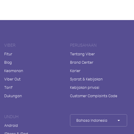
VIBER
PERUSAHAAN
Fitur
Tentang Viber
Blog
Brand Center
Keamanan
Karier
Viber Out
Syarat & Kebijakan
Tarif
Kebijakan privasi
Dukungan
Customer Complaints Code
UNDUH
Bahasa Indonesia
Android
iPhone & iPad