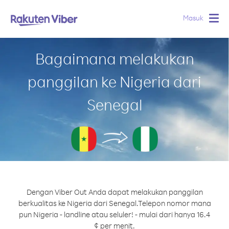
Masuk
Togg
navig
Bagaimana melakukan
panggilan ke Nigeria dari
Senegal
Dengan Viber Out Anda dapat melakukan panggilan
berkualitas ke Nigeria dari Senegal.
Telepon nomor mana
pun Nigeria - landline atau seluler! - mulai dari hanya 16.4
¢ per menit.