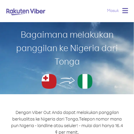
Masuk
Togg
navig
Bagaimana melakukan
panggilan ke Nigeria dari
Tonga
Dengan Viber Out Anda dapat melakukan panggilan
berkualitas ke Nigeria dari Tonga.
Telepon nomor mana
pun Nigeria - landline atau seluler! - mulai dari hanya 16.4
¢ per menit.