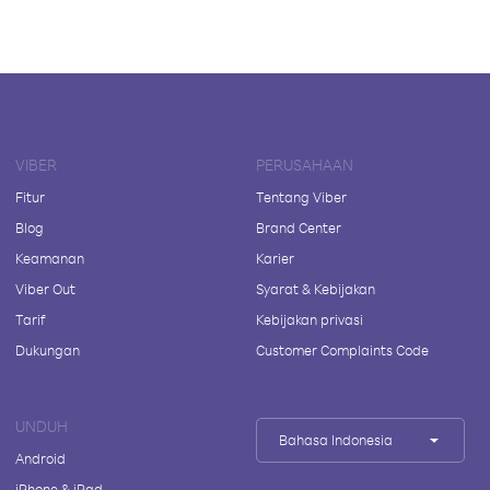
VIBER
PERUSAHAAN
Fitur
Tentang Viber
Blog
Brand Center
Keamanan
Karier
Viber Out
Syarat & Kebijakan
Tarif
Kebijakan privasi
Dukungan
Customer Complaints Code
UNDUH
Bahasa Indonesia
Android
iPhone & iPad