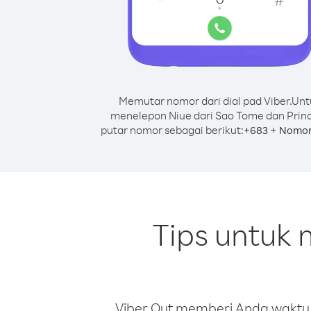
Memutar nomor dari dial pad Viber.
Unt
menelepon Niue dari Sao Tome dan Princ
putar nomor sebagai berikut:
+
+
683
Nomor
Tips untuk
Viber Out memberi Anda waktu m