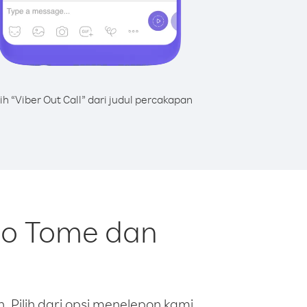
lih “Viber Out Call” dari judul percakapan
ao Tome dan
 Pilih dari opsi menelepon kami