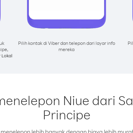
uk
Pilih kontak di Viber dan telepon dari layar info
Pi
ipe,
mereka
 Lokal
 menelepon Niue dari S
Principe
enelepon lebih banyak dengan biaya lebih murah.