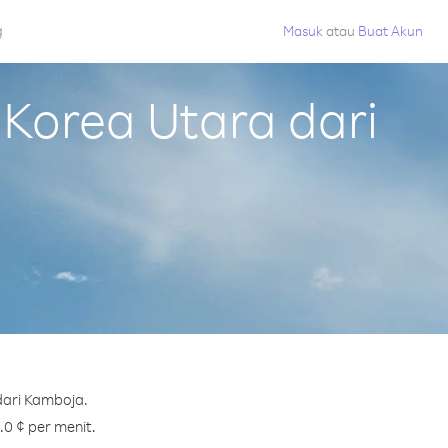
g
Masuk
atau
Buat Akun
Korea Utara dari
dari Kamboja.
.0 ¢ per menit.