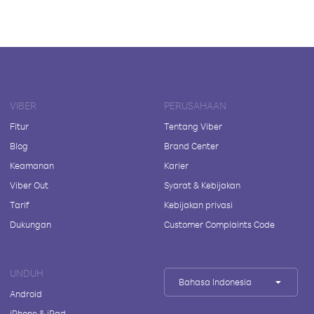
VIBER
PERUSAHAAN
Fitur
Tentang Viber
Blog
Brand Center
Keamanan
Karier
Viber Out
Syarat & Kebijakan
Tarif
Kebijakan privasi
Dukungan
Customer Complaints Code
UNDUH
Bahasa Indonesia
Android
iPhone & iPad