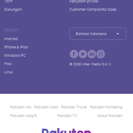
Tarif
Kebijakan privasi
Dukungan
Customer Complaints Code
UNDUH
Bahasa Indonesia
Android
iPhone & iPad
Windows PC
Mac
©
2026
Viber Media S.à r.l.
Linux
Rakuten Viki
Rakuten Kobo
Rakuten Travel
Rakuten Marketing
Rakuten Insight
Rakuten TV
About Rakuten