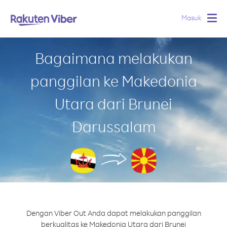
Masuk
Togg
navig
Bagaimana melakukan
panggilan ke Makedonia
Utara dari Brunei
Darussalam
Dengan Viber Out Anda dapat melakukan panggilan
berkualitas ke Makedonia Utara dari Brunei