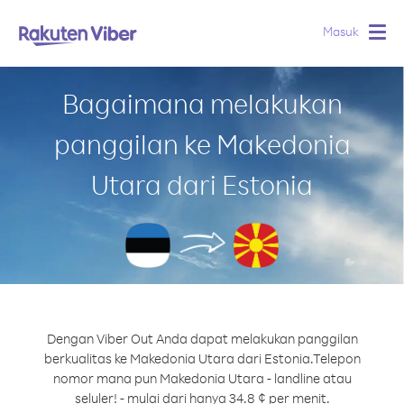
Masuk
Togg
navig
Bagaimana melakukan
panggilan ke Makedonia
Utara dari Estonia
Dengan Viber Out Anda dapat melakukan panggilan
berkualitas ke Makedonia Utara dari Estonia.
Telepon
nomor mana pun Makedonia Utara - landline atau
seluler! - mulai dari hanya 34.8 ¢ per menit.