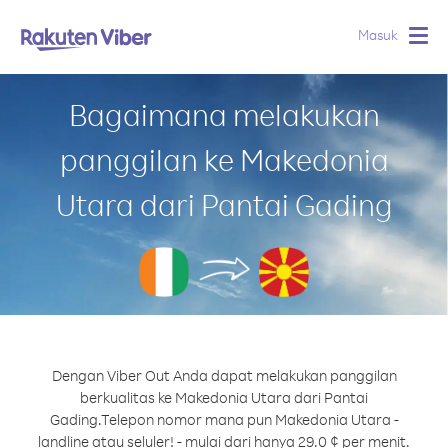
Masuk
Togg
navig
Bagaimana melakukan
panggilan ke Makedonia
Utara dari Pantai Gading
Dengan Viber Out Anda dapat melakukan panggilan
berkualitas ke Makedonia Utara dari Pantai
Gading.
Telepon nomor mana pun Makedonia Utara -
landline atau seluler! - mulai dari hanya 29.0 ¢ per menit.