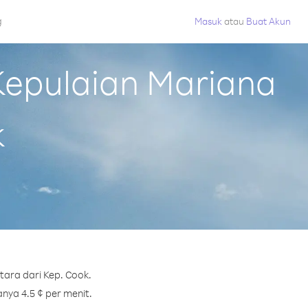
g
Masuk
atau
Buat Akun
Kepulaian Mariana
k
ara dari Kep. Cook.
nya 4.5 ¢ per menit.