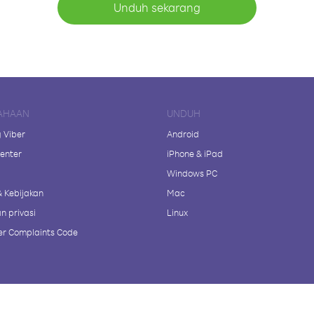
Unduh sekarang
AHAAN
UNDUH
 Viber
Android
enter
iPhone & iPad
Windows PC
& Kebijakan
Mac
n privasi
Linux
r Complaints Code