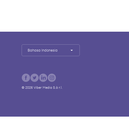
Bahasa Indonesia
©
2026
Viber Media S.à r.l.