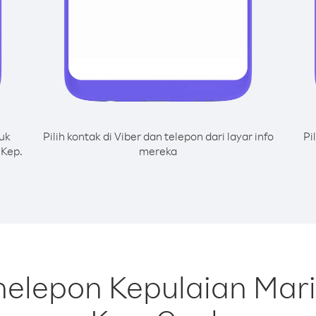
uk
Pilih kontak di Viber dan telepon dari layar info
Pi
 Kep.
mereka
nelepon Kepulaian Mari