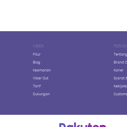
VIBER
PERUS
Fitur
Tentang
Blog
Brand C
Keamanan
Karier
Viber Out
Syarat 
Tarif
Kebijaka
Dukungan
Custome