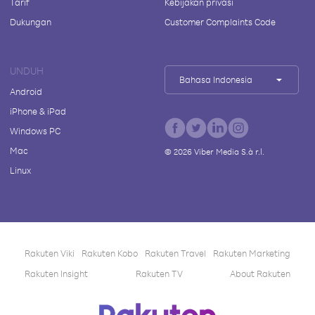
Tarif
Kebijakan privasi
Dukungan
Customer Complaints Code
UNDUH
Bahasa Indonesia
Android
iPhone & iPad
Windows PC
Mac
©
2026
Viber Media S.à r.l.
Linux
Rakuten Viki
Rakuten Kobo
Rakuten Travel
Rakuten Marketing
Rakuten Insight
Rakuten TV
About Rakuten