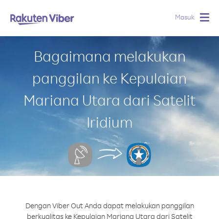
Masuk
Togg
navig
Bagaimana melakukan
panggilan ke Kepulaian
Mariana Utara dari Satelit
Iridium
Dengan Viber Out Anda dapat melakukan panggilan
berkualitas ke Kepulaian Mariana Utara dari Satelit