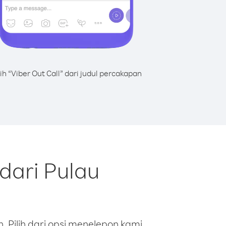
lih “Viber Out Call” dari judul percakapan
dari Pulau
 Pilih dari opsi menelepon kami