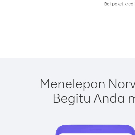
Beli paket kre
Menelepon Norw
Begitu Anda m