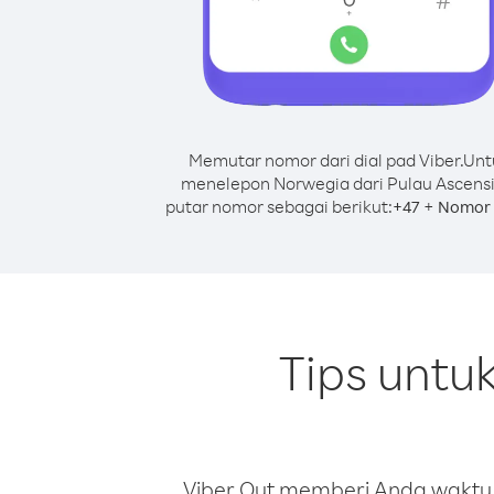
Memutar nomor dari dial pad Viber.
Unt
menelepon Norwegia dari Pulau Ascensi
putar nomor sebagai berikut:
+
+
47
Nomor 
Tips untu
Viber Out memberi Anda waktu m