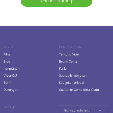
Unduh sekarang
VIBER
PERUSAHAAN
Fitur
Tentang Viber
Blog
Brand Center
Keamanan
Karier
Viber Out
Syarat & Kebijakan
Tarif
Kebijakan privasi
Dukungan
Customer Complaints Code
UNDUH
Bahasa Indonesia