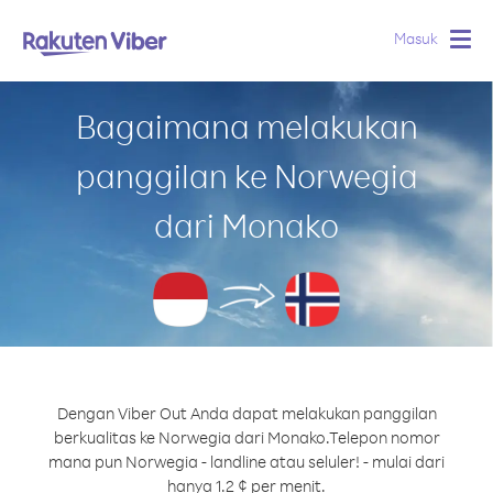
Masuk
Togg
navig
Bagaimana melakukan
panggilan ke Norwegia
dari Monako
Dengan Viber Out Anda dapat melakukan panggilan
berkualitas ke Norwegia dari Monako.
Telepon nomor
mana pun Norwegia - landline atau seluler! - mulai dari
hanya 1.2 ¢ per menit.