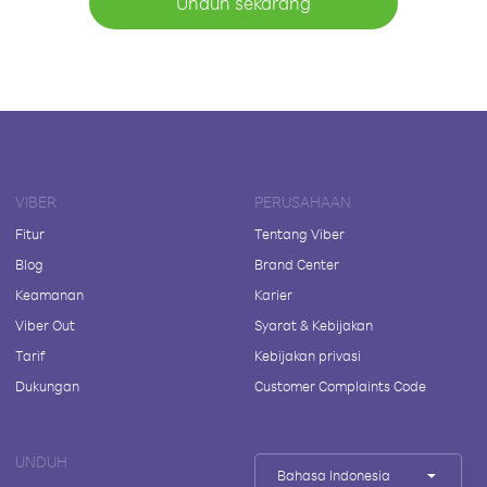
Unduh sekarang
VIBER
PERUSAHAAN
Fitur
Tentang Viber
Blog
Brand Center
Keamanan
Karier
Viber Out
Syarat & Kebijakan
Tarif
Kebijakan privasi
Dukungan
Customer Complaints Code
UNDUH
Bahasa Indonesia