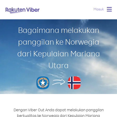
Masuk
Togg
navig
Bagaimana melakukan
panggilan ke Norwegia
dari Kepulaian Mariana
Utara
Dengan Viber Out Anda dapat melakukan panggilan
berkualitas ke Norwegia dari Kepulaian Mariana