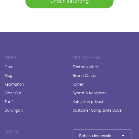
Unduh sekarang
VIBER
PERUSAHAAN
Fitur
Tentang Viber
Blog
Brand Center
Keamanan
Karier
Viber Out
Syarat & Kebijakan
Tarif
Kebijakan privasi
Dukungan
Customer Complaints Code
UNDUH
Bahasa Indonesia