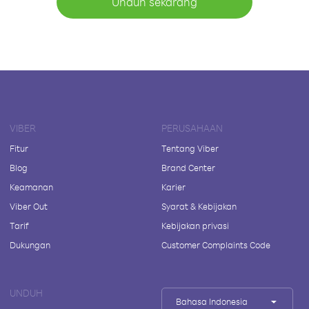
Unduh sekarang
VIBER
PERUSAHAAN
Fitur
Tentang Viber
Blog
Brand Center
Keamanan
Karier
Viber Out
Syarat & Kebijakan
Tarif
Kebijakan privasi
Dukungan
Customer Complaints Code
UNDUH
Bahasa Indonesia