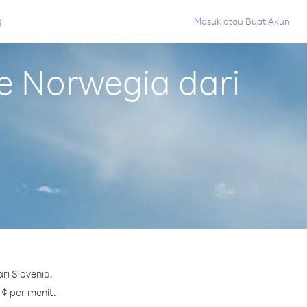
g
Masuk
atau
Buat Akun
e Norwegia dari
i Slovenia.
 ¢ per menit.