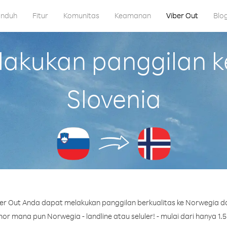
nduh
Fitur
Komunitas
Keamanan
Viber Out
Blo
kukan panggilan k
Slovenia
r Out Anda dapat melakukan panggilan berkualitas ke Norwegia dar
r mana pun Norwegia - landline atau seluler! - mulai dari hanya 1.5