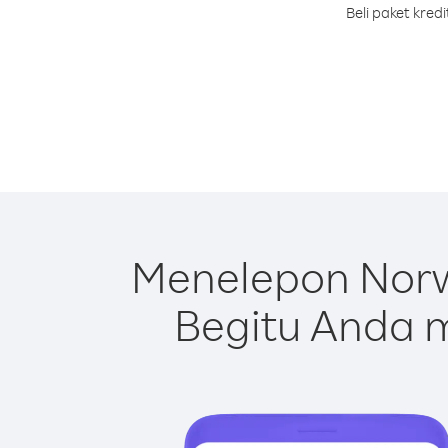
Beli paket kre
Menelepon Norw
Begitu Anda m