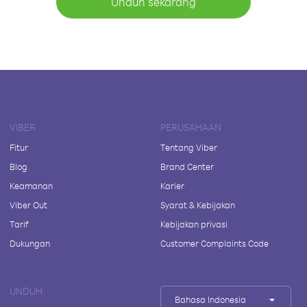
Unduh sekarang
VIBER
PERUSAHAAN
Fitur
Tentang Viber
Blog
Brand Center
Keamanan
Karier
Viber Out
Syarat & Kebijakan
Tarif
Kebijakan privasi
Dukungan
Customer Complaints Code
UNDUH
Bahasa Indonesia