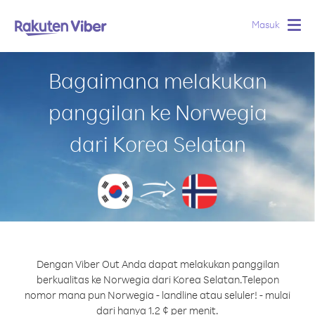
Masuk
Togg
navig
Bagaimana melakukan
panggilan ke Norwegia
dari Korea Selatan
Dengan Viber Out Anda dapat melakukan panggilan
berkualitas ke Norwegia dari Korea Selatan.
Telepon
nomor mana pun Norwegia - landline atau seluler! - mulai
dari hanya 1.2 ¢ per menit.