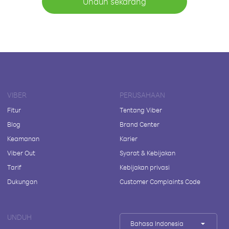
Unduh sekarang
VIBER
PERUSAHAAN
Fitur
Tentang Viber
Blog
Brand Center
Keamanan
Karier
Viber Out
Syarat & Kebijakan
Tarif
Kebijakan privasi
Dukungan
Customer Complaints Code
UNDUH
Bahasa Indonesia