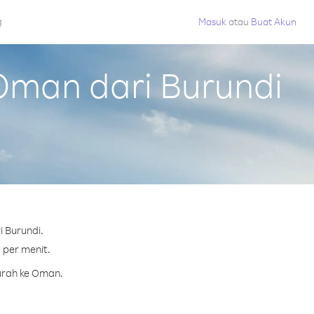
g
Masuk
atau
Buat Akun
Oman dari Burundi
 Burundi.
 per menit.
urah ke Oman.