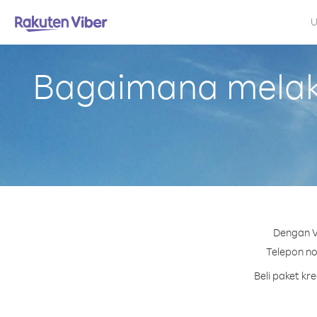
U
Bagaimana melaku
Dengan V
Telepon no
Beli paket k