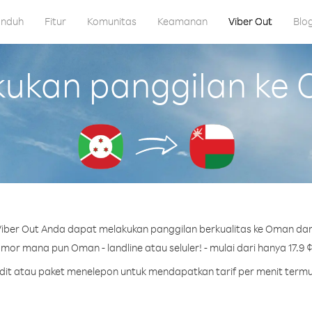
nduh
Fitur
Komunitas
Keamanan
Viber Out
Blo
kan panggilan ke 
iber Out Anda dapat melakukan panggilan berkualitas ke Oman dari
mor mana pun Oman - landline atau seluler! - mulai dari hanya 17.9 ¢
redit atau paket menelepon untuk mendapatkan tarif per menit term