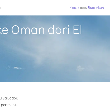
g
Masuk
atau
Buat Akun
e Oman dari El
l Salvador.
 per menit.