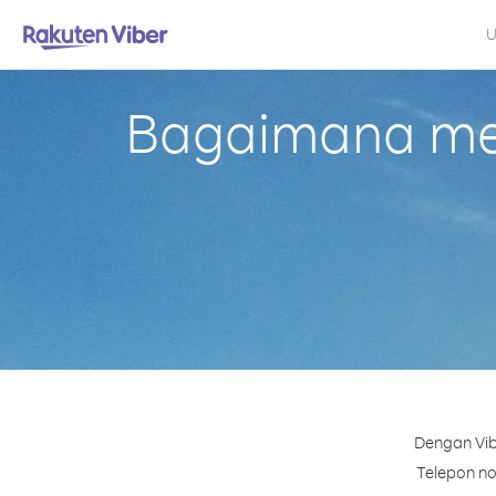
U
Bagaimana mel
Dengan Vib
Telepon no