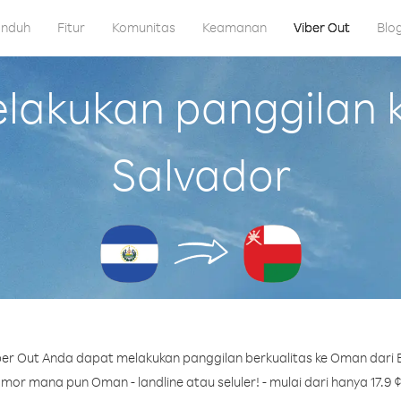
nduh
Fitur
Komunitas
Keamanan
Viber Out
Blo
akukan panggilan k
Salvador
er Out Anda dapat melakukan panggilan berkualitas ke Oman dari E
mor mana pun Oman - landline atau seluler! - mulai dari hanya 17.9 ¢