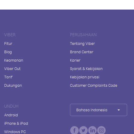
VIBER
PERUSAHAAN
Fitur
Tentang Viber
Blog
Brand Center
Keamanan
Karier
Viber Out
Syarat & Kebijakan
Tarif
Kebijakan privasi
Dukungan
Customer Complaints Code
UNDUH
Bahasa Indonesia
Android
iPhone & iPad
Windows PC