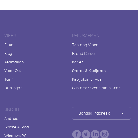
VIBER
PERUSAHAAN
Fitur
Tentang Viber
Blog
Brand Center
Keamanan
Karier
Viber Out
Syarat & Kebijakan
Tarif
Kebijakan privasi
Dukungan
Customer Complaints Code
UNDUH
Bahasa Indonesia
Android
iPhone & iPad
Windows PC