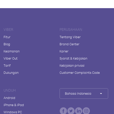
VIBER
PERUSAHAAN
Fitur
Tentang Viber
Blog
Brand Center
Keamanan
Karier
Viber Out
Syarat & Kebijakan
Tarif
Kebijakan privasi
Dukungan
Customer Complaints Code
UNDUH
Bahasa Indonesia
Android
iPhone & iPad
Windows PC