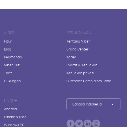
VIBER
PERUSAHAAN
Fitur
Tentang Viber
Blog
Brand Center
Keamanan
Karier
Viber Out
Syarat & Kebijakan
Tarif
Kebijakan privasi
Dukungan
Customer Complaints Code
UNDUH
Bahasa Indonesia
Android
iPhone & iPad
Windows PC