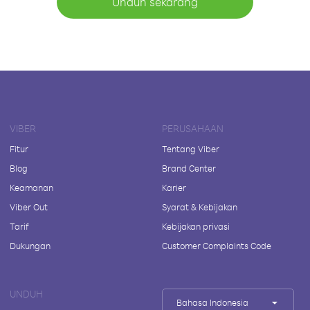
Unduh sekarang
VIBER
PERUSAHAAN
Fitur
Tentang Viber
Blog
Brand Center
Keamanan
Karier
Viber Out
Syarat & Kebijakan
Tarif
Kebijakan privasi
Dukungan
Customer Complaints Code
UNDUH
Bahasa Indonesia