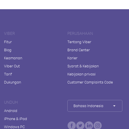
VIBER
PERUSAHAAN
Fitur
Tentang Viber
Blog
Brand Center
Keamanan
Karier
Viber Out
Syarat & Kebijakan
Tarif
Kebijakan privasi
Dukungan
Customer Complaints Code
UNDUH
Bahasa Indonesia
Android
iPhone & iPad
Windows PC